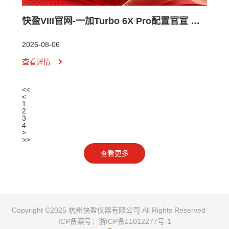
快盈VIII官网-一加Turbo 6X Pro配置官宣 配备8000mAh电池+天玑7400 SUPER
2026-08-06
查看详情
<<
<
1
2
3
4
>
>>
查看更多
Copyright ©2025 杭州快盈仪器有限公司 All Rights Reserved
ICP备案号：浙ICP备11012277号-1