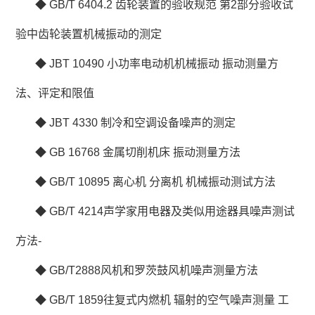
◆ GB/T 6404.2 齿轮装置的验收规范 第2部分验收试
验中齿轮装置机械振动的测定
◆ JBT 10490 小功率电动机机械振动 振动测量方
法、评定和限值
◆ JBT 4330 制冷和空调设备噪声的测定
◆ GB 16768 金属切削机床 振动测量方法
◆ GB/T 10895 离心机 分离机 机械振动测试方法
◆ GB/T 4214声学家用电器及类似用途器具噪声测试
方法-
◆ GB/T2888风机和罗茨鼓风机噪声测量方法
◆ GB/T 1859往复式内燃机 辐射的空气噪声测量 工